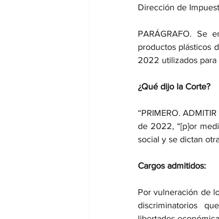
Dirección de Impues
PARÁGRAFO. Se encu
productos plásticos d
2022 utilizados para
¿Qué dijo la Corte?
“PRIMERO. ADMITIR la
de 2022, “[p]or medio
social y se dictan otr
Cargos admitidos:
Por vulneración de los
discriminatorios qu
libertades económica