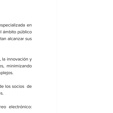
specializada en 
l ámbito público 
tan alcanzar sus 
 la innovación y 
s, minimizando 
plejos. 
e los socios  de 
s.
Cualquier sugerencia o corrección sobre esta publicación escribir al correo electrónico: 