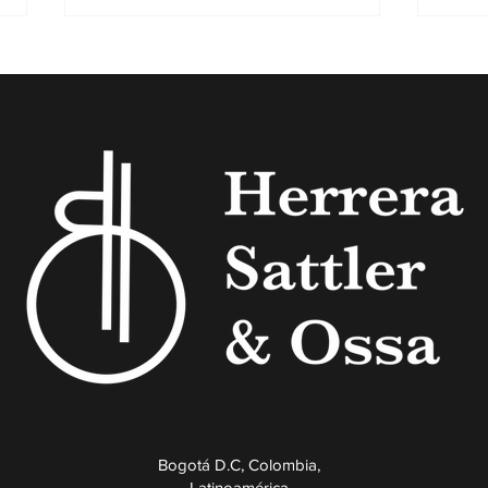
Corte Constitucional: víctimas y
Delit
deudas laborales a debate
relig
​​Bogotá D.C, Colombia,
Latinoamérica